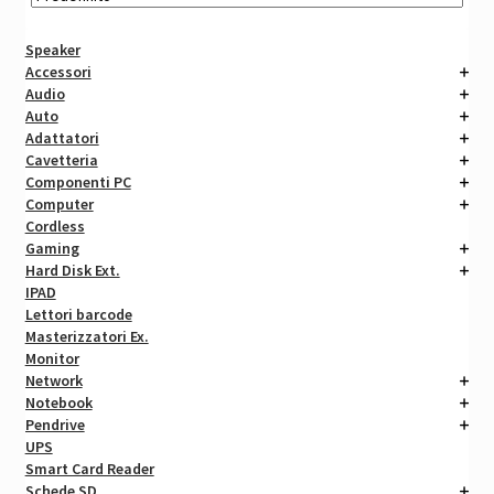
Speaker
Accessori
Audio
Auto
Adattatori
Cavetteria
Componenti PC
Computer
Cordless
Gaming
Hard Disk Ext.
IPAD
Lettori barcode
Masterizzatori Ex.
Monitor
Network
Notebook
Pendrive
UPS
Smart Card Reader
Schede SD