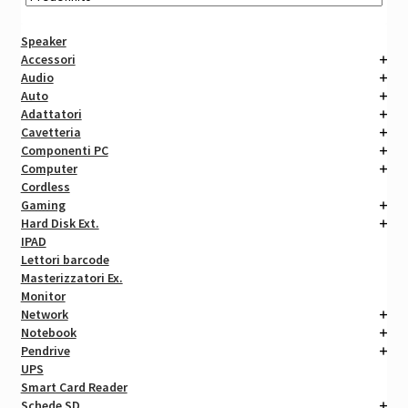
Speaker
Accessori
Audio
Auto
Adattatori
Cavetteria
Componenti PC
Computer
Cordless
Gaming
Hard Disk Ext.
IPAD
Lettori barcode
Masterizzatori Ex.
Monitor
Network
Notebook
Pendrive
UPS
Smart Card Reader
Schede SD