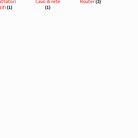
attatori
Cavo di rete
Router
(2)
ifi
(1)
(1)