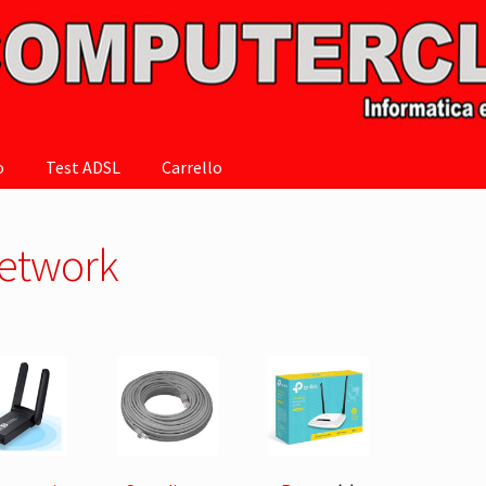
o
Test ADSL
Carrello
etwork