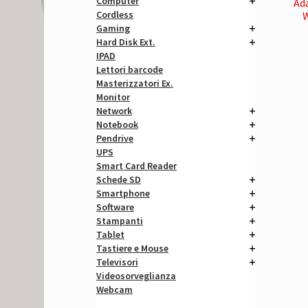
Computer
Ad
Cordless
W
Gaming
Hard Disk Ext.
IPAD
Lettori barcode
Masterizzatori Ex.
Monitor
Network
Notebook
Pendrive
UPS
Smart Card Reader
Schede SD
Smartphone
Software
Stampanti
Tablet
Tastiere e Mouse
Televisori
Videosorveglianza
Webcam