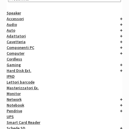
Speaker
Accessori
Audio
Auto
Adattatori
Cavetteria
Componenti PC
Computer
Cordless
Gaming
Hard Disk Ext.
IPAD
Lettori barcode
Masterizzatori Ex.
Monitor
Network
Notebook
Pendrive
UPS
Smart Card Reader
Schede SD