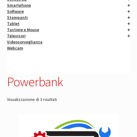
Smartphone
Software
Stampanti
Tablet
Tastiere e Mouse
Televisori
Videosorveglianza
Webcam
Powerbank
Prezzo:
Visualizzazione di 3 risultati
dal
più
economico