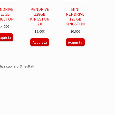
NDRIVE
PENDRIVE
MINI
128GB
128GB
PENDRIVE
NGSTON
KINGSTON
128 GB
2.0
KINGSTON
14,00
€
15,00
€
20,00
€
cquista
Acquista
Acquista
Prezzo:
lizzazione di 3 risultati
dal
più
economico