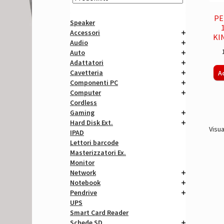
PE
Speaker
Accessori
KI
Audio
Auto
Adattatori
Cavetteria
A
Componenti PC
Computer
Cordless
Gaming
Hard Disk Ext.
Visua
IPAD
Lettori barcode
Masterizzatori Ex.
Monitor
Network
Notebook
Pendrive
UPS
Smart Card Reader
Schede SD