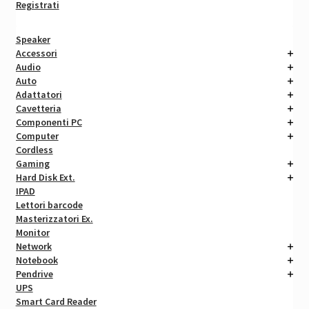
Registrati
Speaker
Accessori
Audio
Auto
Adattatori
Cavetteria
Componenti PC
Computer
Cordless
Gaming
Hard Disk Ext.
IPAD
Lettori barcode
Masterizzatori Ex.
Monitor
Network
Notebook
Pendrive
UPS
Smart Card Reader