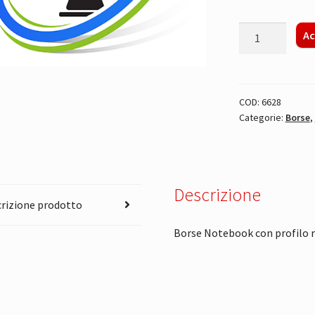
BORSA
Ac
NOTEBOOK
BLU
quantità
COD:
6628
Categorie:
Borse
,
Descrizione
rizione prodotto
Borse Notebook con profilo r