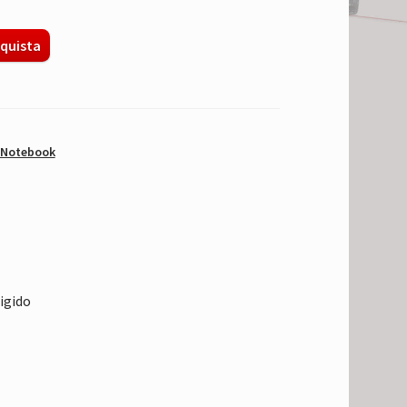
quista
Notebook
igido