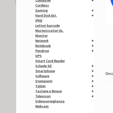
Computer
Cordless
Gaming
Hard Disk Ext.
IPAD
Lettori barcode
Masterizzatori Ex.
Monitor
Network
Notebook
Pendrive
UPS
Smart Card Reader
Schede SD
Smartphone
Desc
Software
Stampanti
Tablet
Tastiere e Mouse
Televisori
Videosorveglianza
Webcam