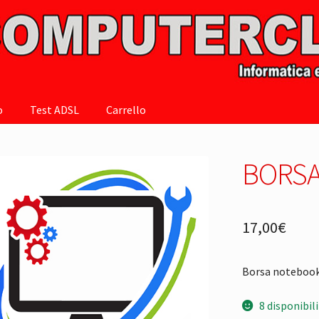
o
Test ADSL
Carrello
BORSA
17,00
€
Borsa notebook 
8 disponibili