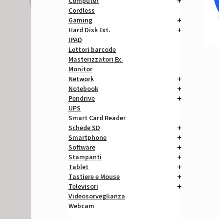
Computer
Cordless
Gaming
Hard Disk Ext.
IPAD
Lettori barcode
Masterizzatori Ex.
Monitor
Network
Notebook
Pendrive
UPS
Smart Card Reader
Schede SD
Smartphone
Software
Stampanti
Tablet
Tastiere e Mouse
Televisori
Videosorveglianza
Webcam