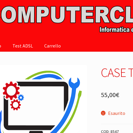
o
Test ADSL
Carrello
CASE 
55,00
€
Esaurito
COD:
8547