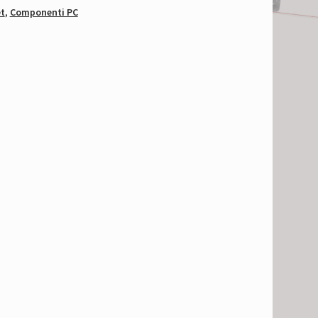
t
,
Componenti PC