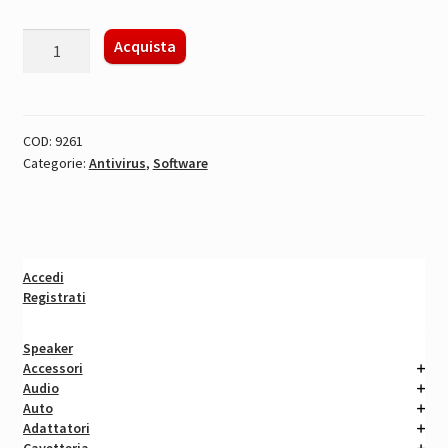
KASPERSKY
Acquista
INTERNET
SECURITY
quantità
COD:
9261
Categorie:
Antivirus
,
Software
Accedi
Registrati
Speaker
Accessori
Audio
Auto
Adattatori
Cavetteria