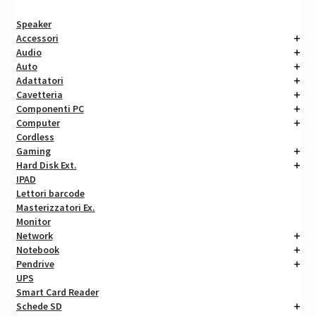
Speaker
Accessori
Audio
Auto
Adattatori
Cavetteria
Componenti PC
Computer
Cordless
Gaming
Hard Disk Ext.
IPAD
Lettori barcode
Masterizzatori Ex.
Monitor
Network
Notebook
Pendrive
UPS
Smart Card Reader
Schede SD