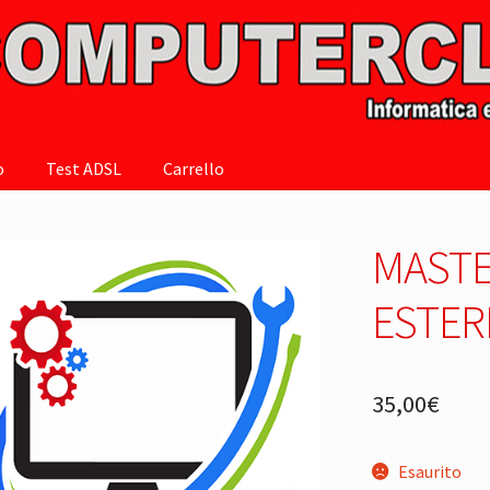
o
Test ADSL
Carrello
MASTE
ESTER
35,00
€
Esaurito