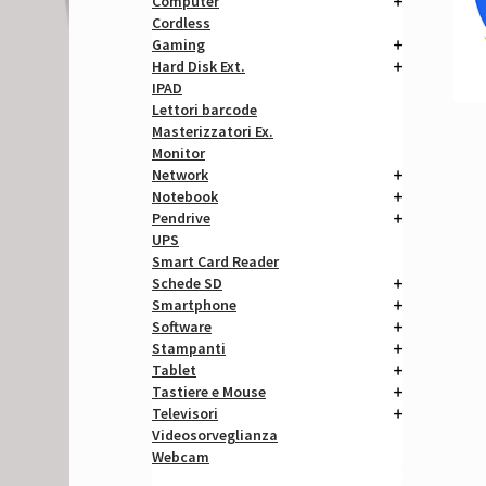
Computer
Cordless
Gaming
Hard Disk Ext.
IPAD
Lettori barcode
Masterizzatori Ex.
Monitor
Network
Notebook
Pendrive
UPS
Smart Card Reader
Schede SD
Smartphone
Software
Stampanti
Tablet
Tastiere e Mouse
Televisori
Videosorveglianza
Webcam