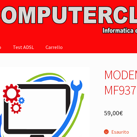
o
Test ADSL
Carrello
MODEM
MF937
59,00
€
Esaurito