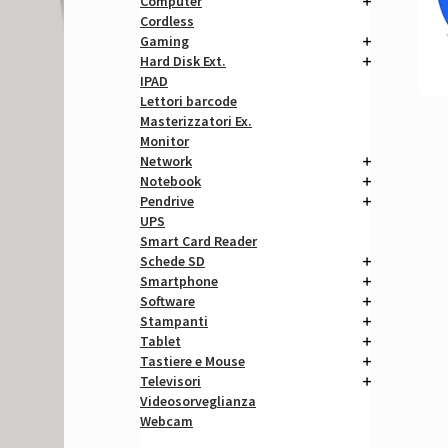
Computer
Cordless
Gaming
Hard Disk Ext.
IPAD
Lettori barcode
Masterizzatori Ex.
Monitor
Network
Notebook
Pendrive
UPS
Smart Card Reader
Schede SD
Smartphone
Software
Stampanti
Tablet
Tastiere e Mouse
Televisori
Videosorveglianza
Webcam