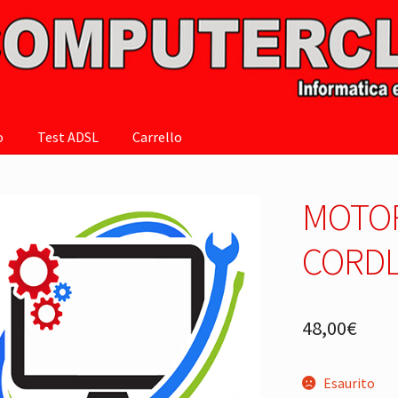
o
Test ADSL
Carrello
MOTOR
CORDL
48,00
€
Esaurito