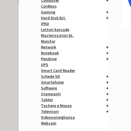
Computer
Cordless
Gaming
Hard Disk Ext.
IPAD
Lettori barcode
Masterizzatori Ex.
Monitor
Network
Notebook
Pendrive
UPS
Smart Card Reader
Schede SD
Smartphone
Software
Stampanti
Tablet
Tastiere e Mouse
Televisori
Videosorveglianza
Webcam