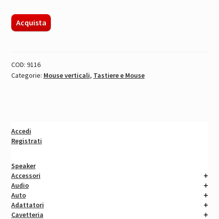
MOUSE
Acquista
VERTICALE
WIRELESS
LINQ
COD:
9116
quantità
Categorie:
Mouse verticali
,
Tastiere e Mouse
Accedi
Registrati
Speaker
Accessori
Audio
Auto
Adattatori
Cavetteria