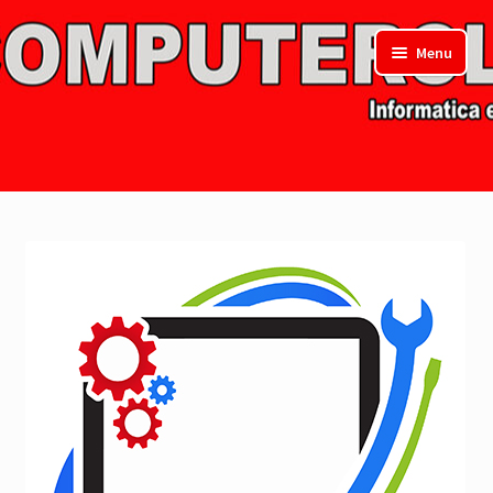
Vai
Vai
Menu
alla
al
navigazione
contenuto
Home Page