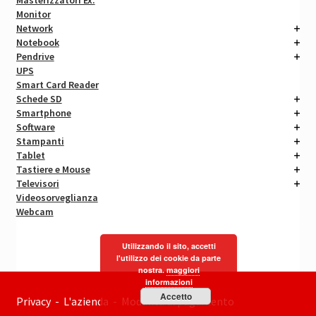
Masterizzatori Ex.
Monitor
Network
Notebook
Pendrive
UPS
Smart Card Reader
Schede SD
Smartphone
Software
Stampanti
Tablet
Tastiere e Mouse
Televisori
Videosorveglianza
Webcam
Utilizzando il sito, accetti
l'utilizzo dei cookie da parte
nostra.
maggiori
informazioni
Accetto
Privacy
-
L'azienda
-
Modalità di pagamento