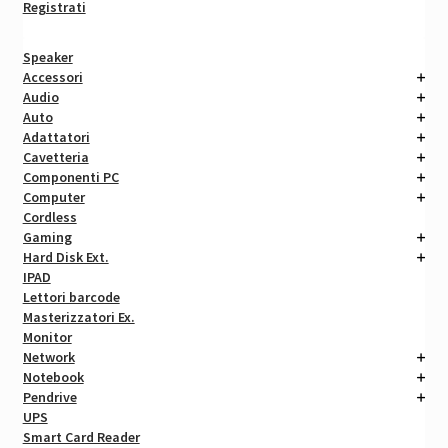
Registrati
Speaker
Accessori
Audio
Auto
Adattatori
Cavetteria
Componenti PC
Computer
Cordless
Gaming
Hard Disk Ext.
IPAD
Lettori barcode
Masterizzatori Ex.
Monitor
Network
Notebook
Pendrive
UPS
Smart Card Reader